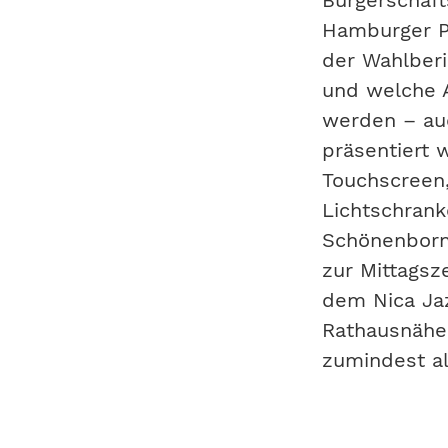
Bürgerschaft
Hamburger P
der Wahlberi
und welche 
werden – au
präsentiert 
Touchscreen,
Lichtschrank
Schönenborn
zur Mittagsz
dem Nica Jaz
Rathausnähe 
zumindest a