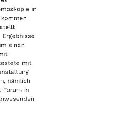
des
emoskopie in
de kommen
tellt
 Ergebnisse
 um einen
mit
testete mit
anstaltung
on, nämlich
t Forum in
n Anwesenden