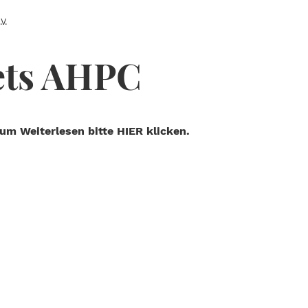
V.
ts AHPC
um Weiterlesen bitte HIER klicken.