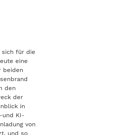
Präsident 
 sich für die
heute eine
r beiden
isenbrand
m den
weck der
nblick in
t-und KI-
Einladung von
zt, und so